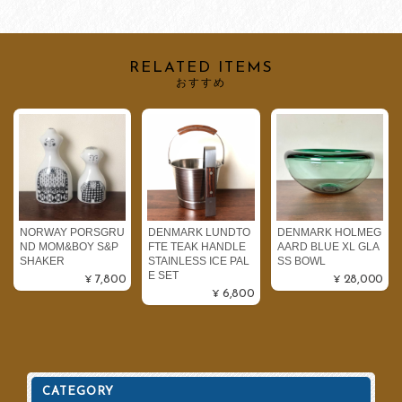
RELATED ITEMS
おすすめ
NORWAY PORSGRU
DENMARK LUNDTO
DENMARK HOLMEG
ND MOM&BOY S&P
FTE TEAK HANDLE
AARD BLUE XL GLA
SHAKER
STAINLESS ICE PAL
SS BOWL
E SET
¥7,800
¥28,000
¥6,800
CATEGORY