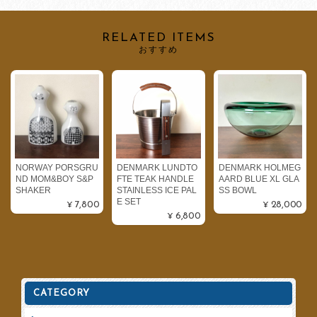
RELATED ITEMS
おすすめ
NORWAY PORSGRU
DENMARK LUNDTO
DENMARK HOLMEG
ND MOM&BOY S&P
FTE TEAK HANDLE
AARD BLUE XL GLA
SHAKER
STAINLESS ICE PAL
SS BOWL
E SET
¥7,800
¥28,000
¥6,800
CATEGORY