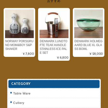
おすすめ
NORWAY PORSGRU
DENMARK LUNDTO
DENMARK HOLMEG
ND MOM&BOY S&P
FTE TEAK HANDLE
AARD BLUE XL GLA
SHAKER
STAINLESS ICE PAL
SS BOWL
E SET
¥7,800
¥28,000
¥6,800
CATEGORY
Table Ware
Cutlery