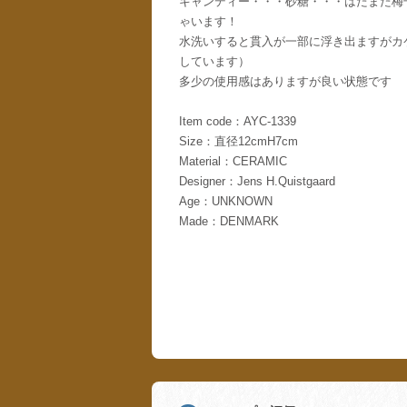
キャンディー・・・砂糖・・・はたまた梅
ゃいます！
水洗いすると貫入が一部に浮き出ますがカ
しています）
多少の使用感はありますが良い状態です
Item code：AYC-1339
Size：直径12cmH7cm
Material：CERAMIC
Designer：Jens H.Quistgaard
Age：UNKNOWN
Made：DENMARK