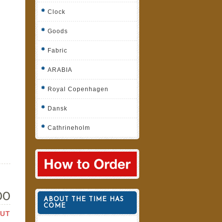
Clock
Goods
Fabric
ARABIA
Royal Copenhagen
Dansk
Cathrineholm
00
ABOUT THE TIME HAS
COME
OUT