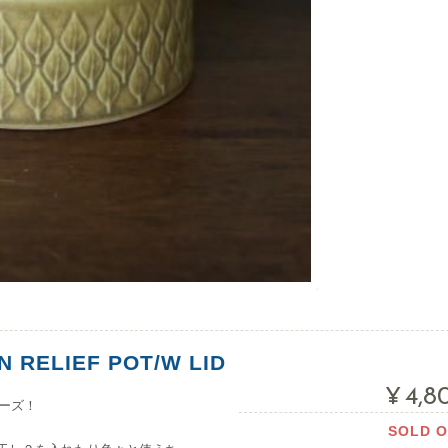
 RELIEF POT/W LID
¥4,8
リーズ！
SOLD 