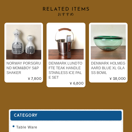
RELATED ITEMS
おすすめ
NORWAY PORSGRU
DENMARK LUNDTO
DENMARK HOLMEG
ND MOM&BOY S&P
FTE TEAK HANDLE
AARD BLUE XL GLA
SHAKER
STAINLESS ICE PAL
SS BOWL
E SET
¥7,800
¥28,000
¥6,800
CATEGORY
Table Ware