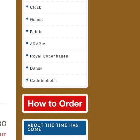
Clock
Goods
Fabric
ARABIA
Royal Copenhagen
Dansk
Cathrineholm
00
ABOUT THE TIME HAS
COME
OUT