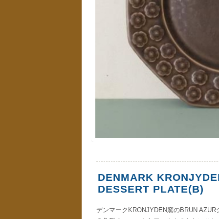
DENMARK KRONJYDEN
DESSERT PLATE(B)
デンマークKRONJYDEN窯のBRUN A