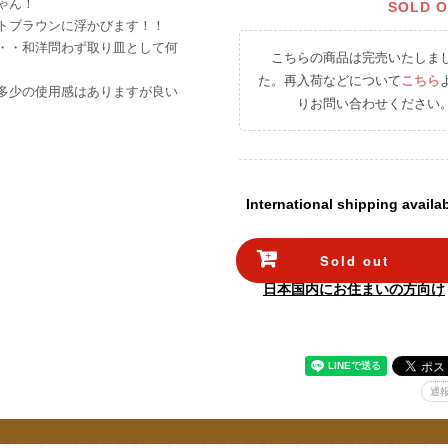
ゃん！
SOLD 
トブラウンに浮かびます！！
・・和洋問わず取り皿として何
こちらの商品は完売いたしま
た。再入荷などについて
こちら
多少の使用感はありますが良い
りお問い合わせください
International shipping availa
Sold out
日本国内にお住まいの方向け
通