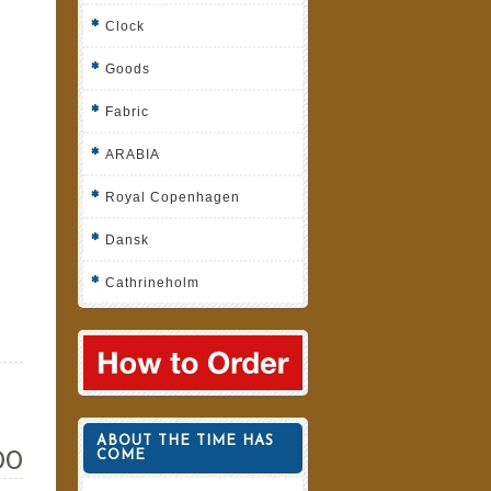
Clock
Goods
Fabric
ARABIA
Royal Copenhagen
Dansk
Cathrineholm
ABOUT THE TIME HAS
00
COME