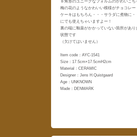
８角形のユニークなフォルムのかわいこち
梅の花のようなかわいい模様がチョコレー
ケーキはもちろん・・・サラダに煮物に・
にでも使えちゃいますよー！
裏の端に釉薬がかかっていない箇所があり
状態です
（欠けてはいません）
Item code：AYC-1541
Size：17.5cm×17.5cmH2cm
Material：CERAMIC
Designer：Jens H.Quistgaard
Age：UNKNOWN
Made：DENMARK