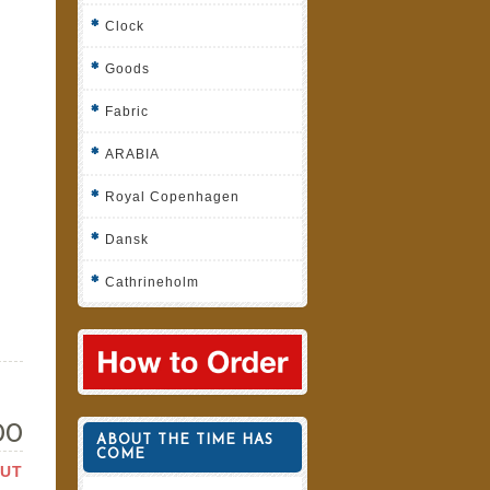
Clock
Goods
Fabric
ARABIA
Royal Copenhagen
Dansk
Cathrineholm
00
ABOUT THE TIME HAS
COME
OUT