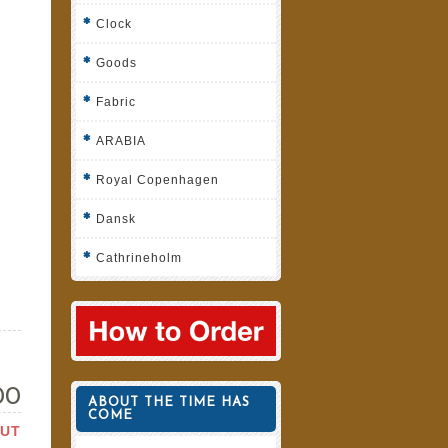
Clock
Goods
Fabric
ARABIA
Royal Copenhagen
Dansk
Cathrineholm
00
ABOUT THE TIME HAS
COME
OUT