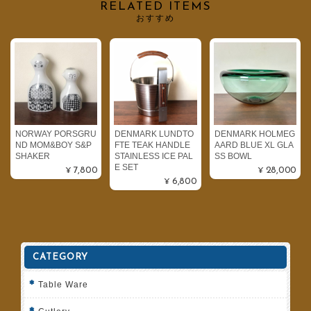
RELATED ITEMS
おすすめ
NORWAY PORSGRU
DENMARK LUNDTO
DENMARK HOLMEG
ND MOM&BOY S&P
FTE TEAK HANDLE
AARD BLUE XL GLA
SHAKER
STAINLESS ICE PAL
SS BOWL
E SET
¥7,800
¥28,000
¥6,800
CATEGORY
Table Ware