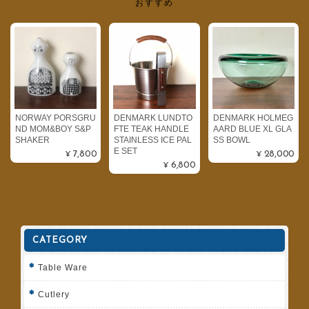
おすすめ
NORWAY PORSGRU
DENMARK LUNDTO
DENMARK HOLMEG
ND MOM&BOY S&P
FTE TEAK HANDLE
AARD BLUE XL GLA
SHAKER
STAINLESS ICE PAL
SS BOWL
E SET
¥7,800
¥28,000
¥6,800
CATEGORY
Table Ware
Cutlery