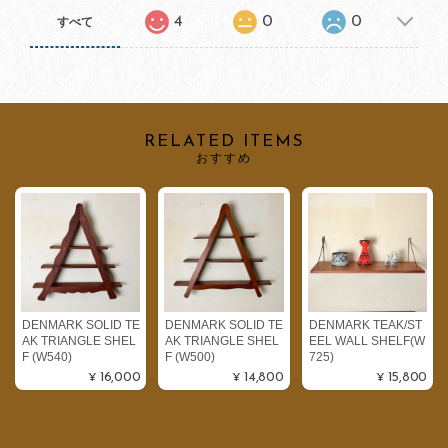
4
0
0
すべて
RELATED ITEMS
おすすめ
DENMARK SOLID TE
DENMARK SOLID TE
DENMARK TEAK/ST
AK TRIANGLE SHEL
AK TRIANGLE SHEL
EEL WALL SHELF(W
F (W540)
F (W500)
725)
¥16,000
¥14,800
¥15,800