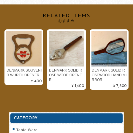
RELATED ITEMS
おすすめ
DENMARK SOUVENI
DENMARK SOLID R
DENMARK SOLID R
R WURTH OPENER
OSE WOOD OPENE
OSEWOOD HAND MI
R
RROR
¥400
¥1,400
¥7,800
CATEGORY
Table Ware