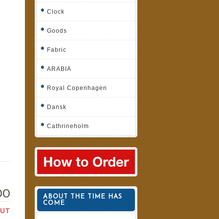
Clock
Goods
Fabric
ARABIA
Royal Copenhagen
Dansk
Cathrineholm
00
ABOUT THE TIME HAS
COME
OUT