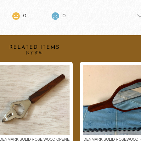
0
0
RELATED ITEMS
おすすめ
DENMARK SOLID ROSE WOOD OPENE
DENMARK SOLID ROSEWOOD 