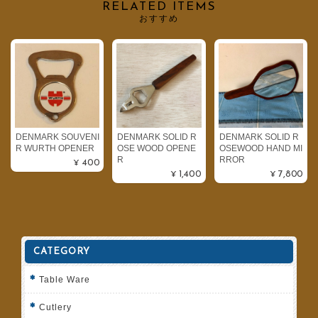
RELATED ITEMS
おすすめ
DENMARK SOUVENI
DENMARK SOLID R
DENMARK SOLID R
R WURTH OPENER
OSE WOOD OPENE
OSEWOOD HAND MI
R
RROR
¥400
¥1,400
¥7,800
CATEGORY
Table Ware
Cutlery