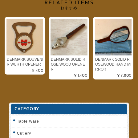
RELATED ITEMS
おすすめ
DENMARK SOUVENI
DENMARK SOLID R
DENMARK SOLID R
R WURTH OPENER
OSE WOOD OPENE
OSEWOOD HAND MI
R
RROR
¥400
¥1,400
¥7,800
CATEGORY
Table Ware
Cutlery